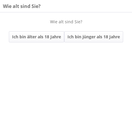
Wie alt sind Sie?
Wie alt sind Sie?
Menü
Ich bin älter als 18 Jahre
Ich bin jünger als 18 Jahre
Übersicht
SEKT & SECCO
290 | 2022 Silvaner
Extra Brut
VDP.SEKT