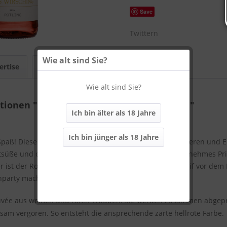
Save
Twittern
Wie alt sind Sie?
ertise
Bewertungen
0
Wie alt sind Sie?
tionen "479 | 2024 Rotling VDP.GUTSWEIN"
Ich bin älter als 18 Jahre
Ich bin jünger als 18 Jahre
paß! Dieser Rotling entwickelt feine Aromen von Himbeeren und E
tsüße und das leichte, frische Bukett erzeugen ein angenehmes P
st der Rotling ein frisches Vergnügen! Auch als Aperitif vor dem 
nparty macht er Lust auf mehr.
 Cuvée aus weißen und roten Trauben. Sie werden zusammen abgepre
am vergoren. So entsteht die ansprechende zarte hellrote Farbe.