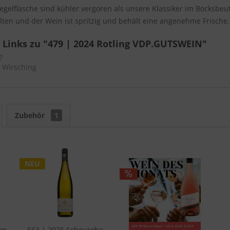
egelflasche sind kühler vergoren als unsere Klassiker im Bocksbeute
lten und der Wein ist spritzig und behält eine angenehme Frische.
Links zu "479 | 2024 Rotling VDP.GUTSWEIN"
?
n Wirsching
Zubehör
1
NEU
en
563 | 2025 Scheurebe