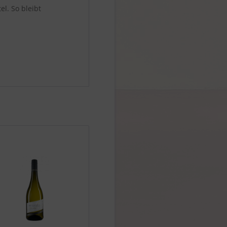
l. So bleibt
551 | 2025
Weißburgunder trocken