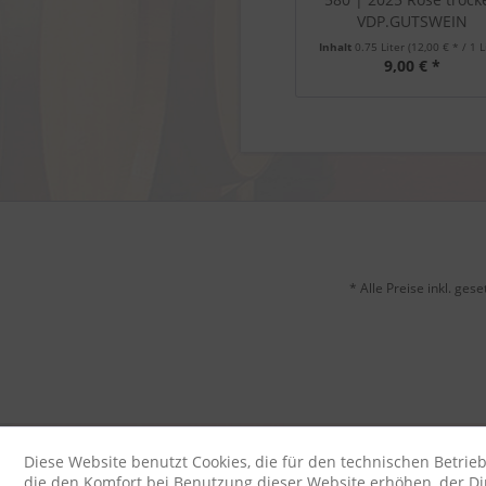
VDP.GUTSWEIN
Inhalt
0.75 Liter
(12,00 € * / 1 L
9,00 € *
* Alle Preise inkl. ges
Diese Website benutzt Cookies, die für den technischen Betrieb
die den Komfort bei Benutzung dieser Website erhöhen, der D