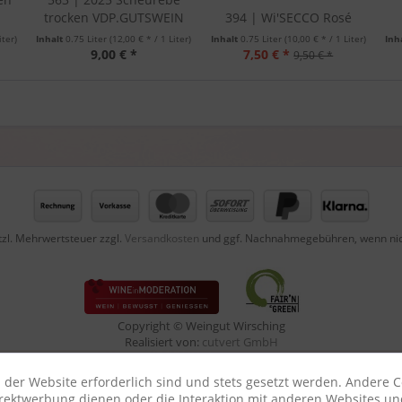
trocken VDP.GUTSWEIN
394 | Wi'SECCO Rosé
iter)
Inhalt
0.75 Liter
(12,00 € * / 1 Liter)
Inhalt
0.75 Liter
(10,00 € * / 1 Liter)
Inh
9,00 € *
7,50 € *
9,50 € *
etzl. Mehrwertsteuer zzgl.
Versandkosten
und ggf. Nachnahmegebühren, wenn nic
Copyright © Weingut Wirsching
Realisiert von:
cutvert GmbH
 der Website erforderlich sind und stets gesetzt werden. Andere C
irektwerbung dienen oder die Interaktion mit anderen Websites un