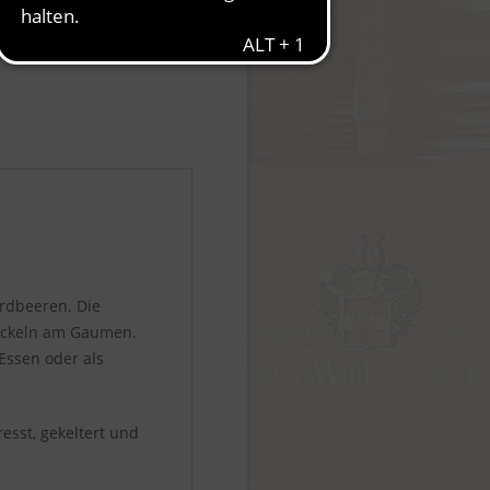
rdbeeren. Die
rickeln am Gaumen.
Essen oder als
sst, gekeltert und