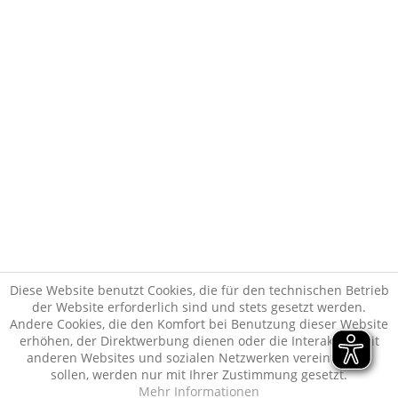
Kunden haben sich ebenfalls angesehen
* Alle Preise inkl. gesetzl. Mehrwertsteuer zzgl.
Versandkosten
und ggf.
Nachnahmegebühren, wenn nicht anders beschrieben
Vertrag widerrufen
Copyright © Weingut Wirsching
Realisiert von:
cutvert GmbH
Diese Website benutzt Cookies, die für den technischen Betrieb
der Website erforderlich sind und stets gesetzt werden.
Andere Cookies, die den Komfort bei Benutzung dieser Website
erhöhen, der Direktwerbung dienen oder die Interaktion mit
anderen Websites und sozialen Netzwerken vereinfachen
sollen, werden nur mit Ihrer Zustimmung gesetzt.
Mehr Informationen