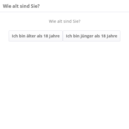
Wie alt sind Sie?
Wie alt sind Sie?
Menü
Ich bin älter als 18 Jahre
Ich bin jünger als 18 Jahre
Übersicht
VDP.GUTSWEINE
471 | 2024 Bacchus
VDP.GUTSWEIN