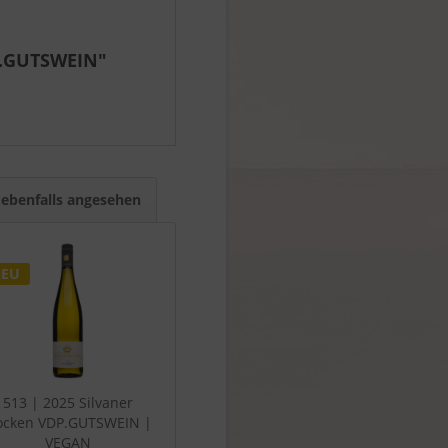
P.GUTSWEIN"
ebenfalls angesehen
EU
513 | 2025 Silvaner
ocken VDP.GUTSWEIN |
479 | 2024 Rotling
428 | 2024 
VEGAN
VDP.GUTSWEIN
VDP.GUTS