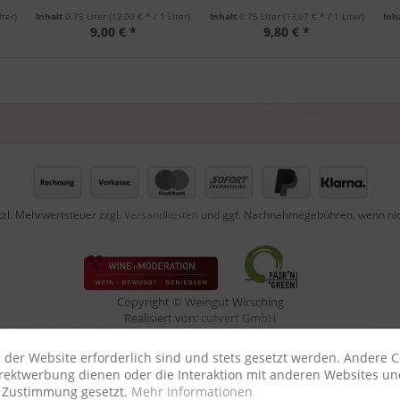
iter)
Inhalt
0.75 Liter
(12,00 € * / 1 Liter)
Inhalt
0.75 Liter
(13,07 € * / 1 Liter)
Inh
9,00 € *
9,80 € *
etzl. Mehrwertsteuer zzgl.
Versandkosten
und ggf. Nachnahmegebühren, wenn nic
Copyright © Weingut Wirsching
Realisiert von:
cutvert GmbH
 der Website erforderlich sind und stets gesetzt werden. Andere C
irektwerbung dienen oder die Interaktion mit anderen Websites un
r Zustimmung gesetzt.
Mehr Informationen