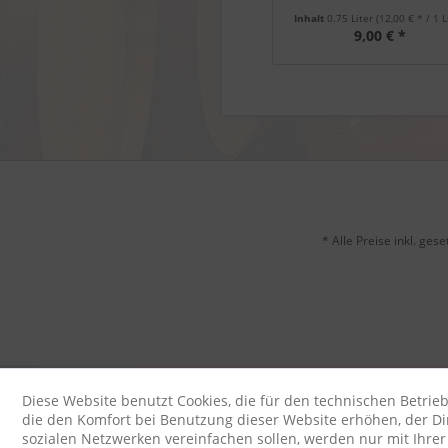
Inhalt
0.75 Liter
(12,00 € * / 1 L
9,00 € *
* Alle Preise inkl. ges
Diese Website benutzt Cookies, die für den technischen Betrieb
die den Komfort bei Benutzung dieser Website erhöhen, der D
sozialen Netzwerken vereinfachen sollen, werden nur mit Ihre