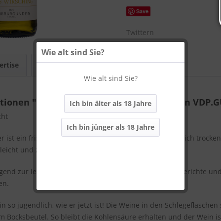
Save
Twittern
Wie alt sind Sie?
ertise
Bewertungen
0
Wie alt sind Sie?
tionen "551 | 2025 Weißburgunder trocken VDP.
Ich bin älter als 18 Jahre
cht
Ich bin jünger als 18 Jahre
 ist ein frischer Wein mit knackiger Frucht und freundlich trock
 leicht und zeigt seine jugendliche Aromatik.
gend zur leichten, mediterranen Küche. Auch Sommergerichte und
en.
 so jugendlich, wie er jetzt ist! Die Weine in den Schlegeflaschen
im Bocksbeutel. So bleibt die Kohlensäure erhalten und der Wein is