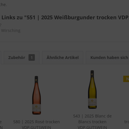
che.
 Links zu "551 | 2025 Weißburgunder trocken VD
?
n Wirsching
Zubehör
1
Ähnliche Artikel
Kunden haben sich 
N
543 | 2025 Blanc de
e
580 | 2025 Rosé trocken
Blancs trocken
tr
IN
VDP.GUTSWEIN
VDP.GUTSWEIN