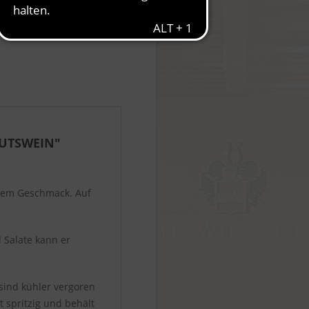
GUTSWEIN"
enem Geschmack. Auf
 Salate kann er
 sind kühler vergoren
t spritzig und behält