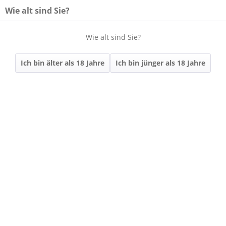
Wie alt sind Sie?
Wie alt sind Sie?
Menü
Ich bin älter als 18 Jahre
Ich bin jünger als 18 Jahre
Widerrufsrecht
Widerrufsrecht
WIDERRUFSBELEHRUNG & WIDERRUFSFORMULAR
Verbrauchern steht ein Widerrufsrecht nach folgender Maßgabe zu, wobei