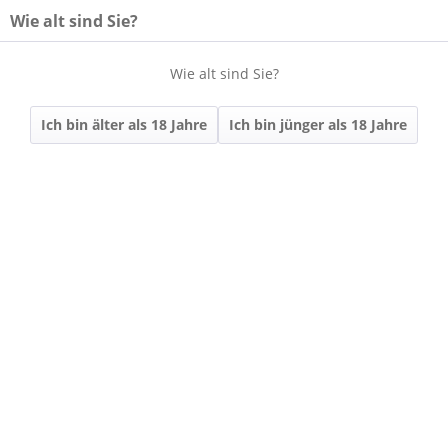
Wie alt sind Sie?
Wie alt sind Sie?
Menü
Ich bin älter als 18 Jahre
Ich bin jünger als 18 Jahre
Übersicht
VDP.ORTSWEINE
348 | 2023 Iphöfer
Riesling trocken
VDP.ORTSWEIN |