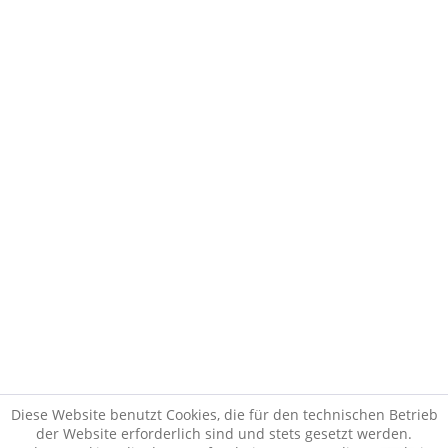
Kunden kauften auch
Ähnliche Artikel
Kunden haben sich ebenfalls angesehen
* Alle Preise inkl. gesetzl. Mehrwertsteuer zzgl.
Versandkosten
und ggf.
Nachnahmegebühren, wenn nicht anders beschrieben
Vertrag widerrufen
Copyright © Weingut Wirsching
Realisiert von:
cutvert GmbH
Diese Website benutzt Cookies, die für den technischen Betrieb
der Website erforderlich sind und stets gesetzt werden.