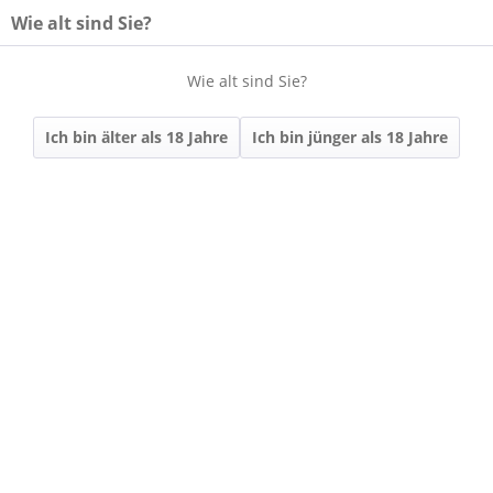
Wie alt sind Sie?
Wie alt sind Sie?
Menü
Ich bin älter als 18 Jahre
Ich bin jünger als 18 Jahre
Übersicht
SÜßWEINE
840-2 | 2018
Iphöfer Julius-
Echter-Berg