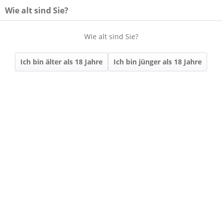
Wie alt sind Sie?
Wie alt sind Sie?
Menü
Ich bin älter als 18 Jahre
Ich bin jünger als 18 Jahre
Übersicht
SEKT & SECCO
376 | 2023 Rosé
Brut