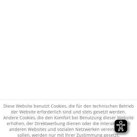
Kunden haben sich ebenfalls angesehen
* Alle Preise inkl. gesetzl. Mehrwertsteuer zzgl.
Versandkosten
und ggf.
Nachnahmegebühren, wenn nicht anders beschrieben
Vertrag widerrufen
Copyright © Weingut Wirsching
Realisiert von:
cutvert GmbH
Diese Website benutzt Cookies, die für den technischen Betrieb
der Website erforderlich sind und stets gesetzt werden.
Andere Cookies, die den Komfort bei Benutzung dieser Website
erhöhen, der Direktwerbung dienen oder die Interaktion mit
anderen Websites und sozialen Netzwerken vereinfachen
sollen, werden nur mit Ihrer Zustimmung gesetzt.