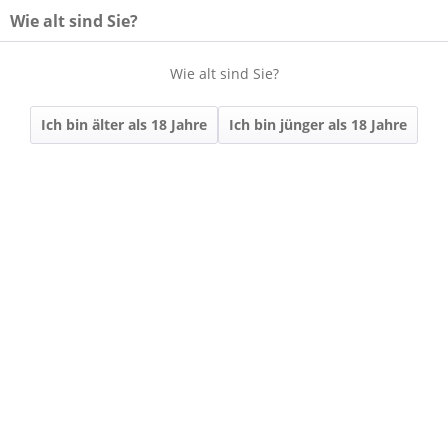
Wie alt sind Sie?
Wie alt sind Sie?
Menü
Ich bin älter als 18 Jahre
Ich bin jünger als 18 Jahre
Übersicht
KOSCHER
348 | 2023 Iphöfer
Riesling trocken
VDP.ORTSWEIN |