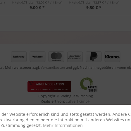
ter)
Inhalt
0.75 Liter
(12,00 € * / 1 Liter)
Inhalt
0.75 Liter
(12,67 € * / 1 Liter)
9,00 € *
9,50 € *
etzl. Mehrwertsteuer zzgl.
Versandkosten
und ggf. Nachnahmegebühren, wenn nic
Copyright © Weingut Wirsching
Realisiert von:
cutvert GmbH
 der Website erforderlich sind und stets gesetzt werden. Andere C
irektwerbung dienen oder die Interaktion mit anderen Websites un
r Zustimmung gesetzt.
Mehr Informationen