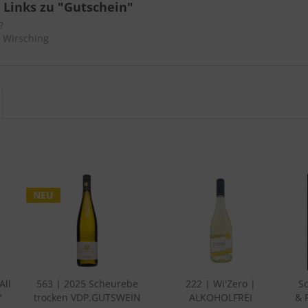
 Links zu "Gutschein"
?
n Wirsching
NEU
All
563 | 2025 Scheurebe
222 | Wi'Zero |
S
"
trocken VDP.GUTSWEIN
ALKOHOLFREI
& 