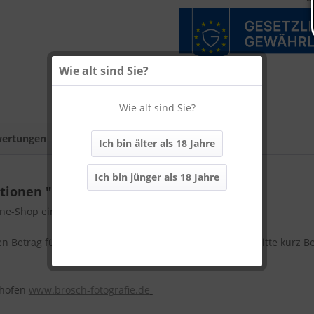
Wie alt sind Sie?
Save
Wie alt sind Sie?
Twittern
ertungen
0
Ich bin älter als 18 Jahre
Ich bin jünger als 18 Jahre
tionen "Gutschein"
ne-Shop einlösbar (auch für Online-Weinproben gültig)
ren Betrag für den Gutschein wünschen, geben Sie uns bitte kurz B
Iphofen
www.brosch-fotografie.de