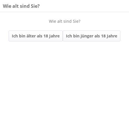
Wie alt sind Sie?
Wie alt sind Sie?
Menü
Ich bin älter als 18 Jahre
Ich bin jünger als 18 Jahre
Übersicht
GESCHENKBOXEN
1er Schatulle mit
Schleife